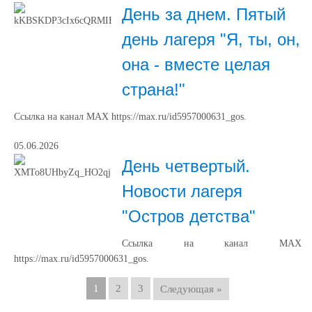
День за днем. Пятый
день лагеря "Я, ты, он,
она - вместе целая
страна!"
Ссылка на канал МАХ https://max.ru/id5957000631_gos.
05.06.2026
День четвертый.
Новости лагеря
"Остров детства"
Ссылка на канал МАХ
https://max.ru/id5957000631_gos.
1
2
3
Следующая »