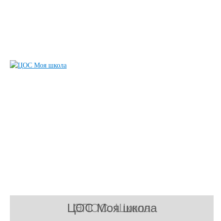
ЦОС Моя школа
ЭПОС. Школа