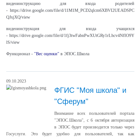
видеоинструкцию для входа родителей
-
https://drive.google.com/file/d/11M1M_PCD2qlcm6XBVI2UEADSPC
QJxjXQ/view
видеоинструкция для входа учащихся
-
https://drive.google.com/file/d/1fj3twFabnPwXUtGRy1rLhcv4NfIO9Y
lS/view
Функционал -
"Вес оценки"
в ЭПОС.Школа
09.10.2023
ФГИС "Моя школа" и
"Сферум"
Внимание всех пользователей портала
"ЭПОС.Школа", с 6 октября авторизация
в ЭПОС будет производится только через
Госуслуги. Это будет удобно для пользователей, так как