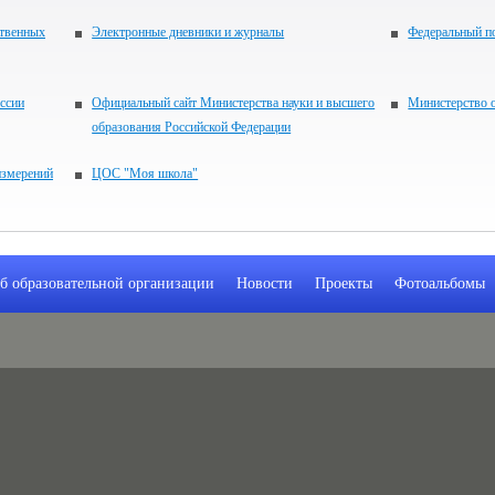
ственных
Электронные дневники и журналы
Федеральный по
ссии
Официальный сайт Министерства науки и высшего
Министерство о
образования Российской Федерации
измерений
ЦОС "Моя школа"
б образовательной организации
Новости
Проекты
Фотоальбомы