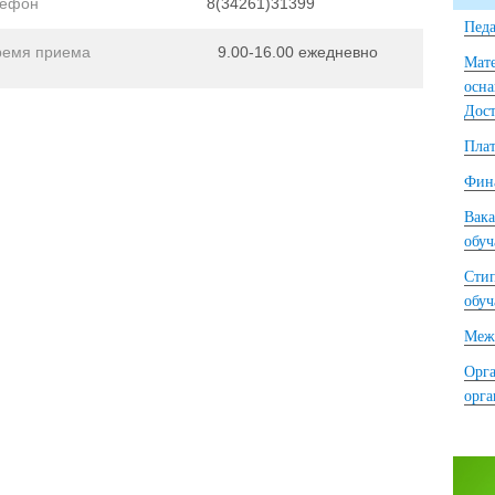
лефон
8(34261)31399
Педа
ремя приема
9.00-16.00 ежедневно
Мате
осна
Дост
Плат
Фина
Вака
обу
Сти
обу
Межд
Орга
орг