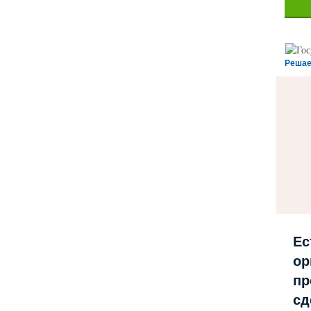
Решае
Ес
ор
пр
сд