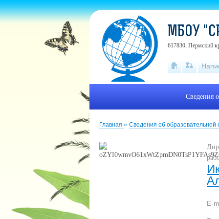
МБОУ "С
617830, Пермский кр
Напи
Сведения о
Главная
»
Сведения об образовательной
Дир
раб
И
А
E-m