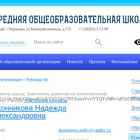
РЕДНЯЯ ОБЩЕОБРАЗОВАТЕЛЬНАЯ ШК
ай, г.Чернушка, ул.Коммунистическая, д.17б
+7 (34261) 3-13-99
сать письмо
б образовательной организации
Новости
Проекты
Фотоальбомы
 организации
»
Руководство
Осно
Стру
ектор школы, Заместитель директора по воспитательной
обра
оте, Учитель
Электронная приемная
конникова Надежда
Док
лександровна
Обр
Обра
ail
ikonnikova.nadiy@yandex.ru
Руко