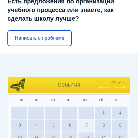
Есть предложения по организации
учебного процесса или знаете, как
сделать школу лучше?
Написать о проблеме
Август
События
пн
вт
ср
чт
пт
сб
вс
1
2
3
4
5
6
7
8
9