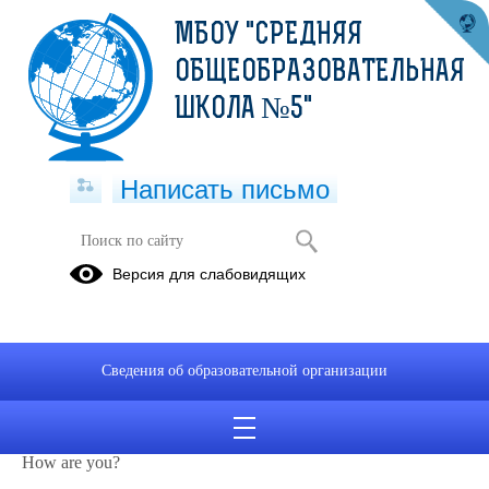
МБОУ "СРЕДНЯЯ
ОБЩЕОБРАЗОВАТЕЛЬНАЯ
ШКОЛА №5"
Написать письмо
Урок английского языка, учитель
Версия для слабовидящих
Ракина Т.П.
12.02.2019
Ход урока:
Сведения об образовательной организации
1.
Организационный
момент. Мотивация.
-Good morning my dear boys and girls! I am glad to see you!
How are you?