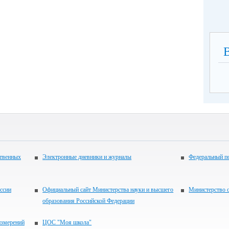
ственных
Электронные дневники и журналы
Федеральный по
ссии
Официальный сайт Министерства науки и высшего
Министерство о
образования Российской Федерации
измерений
ЦОС "Моя школа"