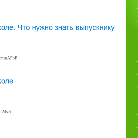
оле. Что нужно знать выпускнику
wOJmmAFoE
коле
Kt24seU