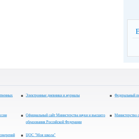
ственных
Электронные дневники и журналы
Федеральный по
ссии
Официальный сайт Министерства науки и высшего
Министерство о
образования Российской Федерации
измерений
ЦОС "Моя школа"