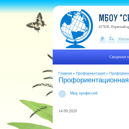
МБОУ "С
617830, Пермский кр
Напи
Сведения о
Главная
»
Профориентация
»
Профориен
Профориентационная
Мир профессий
14.09.2020