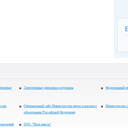
ственных
Электронные дневники и журналы
Федеральный по
ссии
Официальный сайт Министерства науки и высшего
Министерство о
образования Российской Федерации
измерений
ЦОС "Моя школа"