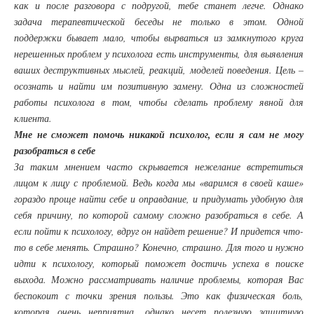
как и после разговора с подругой, тебе станет легче. Однако
задача терапевтической беседы не только в этом. Одной
поддержки бывает мало, чтобы вырваться из замкнутого круга
нерешенных проблем у психолога есть инструменты, для выявления
ваших деструктивных мыслей, реакций, моделей поведения. Цель –
осознать и найти им позитивную замену. Одна из сложностей
работы психолога в том, чтобы сделать проблему явной для
клиента.
Мне не сможет помочь никакой психолог, если я сам не могу
разобраться в себе
За таким мнением часто скрывается нежелание встретиться
лицом к лицу с проблемой. Ведь когда мы «варимся в своей каше»
гораздо проще найти себе и оправдание, и придумать удобную для
себя причину, по которой самому сложно разобраться в себе. А
если пойти к психологу, вдруг он найдет решение? И придется что-
то в себе менять. Страшно? Конечно, страшно. Для того и нужно
идти к психологу, который поможет достичь успеха в поиске
выхода. Можно рассматривать наличие проблемы, которая Вас
беспокоит с точки зрения пользы. Это как физическая боль,
которая очень неприятна, однако несет полезную защитную