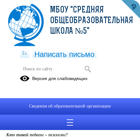
МБОУ "СРЕДНЯЯ
ОБЩЕОБРАЗОВАТЕЛЬНАЯ
ШКОЛА №5"
Написать письмо
Педагог-психолог
Версия для слабовидящих
04.09.2023
аш ребёнок слишком застенчив или медлителен? А может,
наоборот — слишком активен и не всегда внимателен? Вы хотите
Сведения об образовательной организации
узнать о том, как найти «ключик» к Вашему «сокровищу»? В
этом Вам помогут советы психолога. Ответы на самые
актуальные вопросы Вы найдёте на этой странице.
Кто такой педагог – психолог?