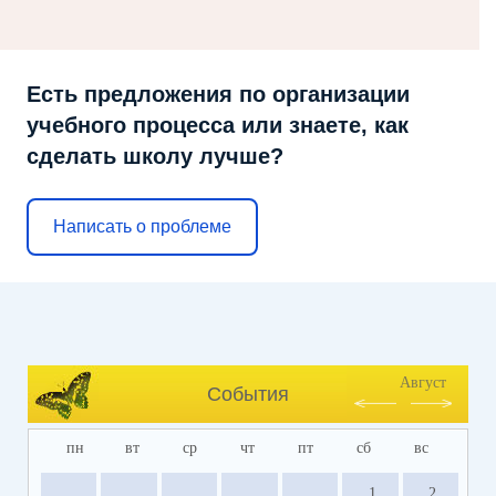
Есть предложения по организации
учебного процесса или знаете, как
сделать школу лучше?
Написать о проблеме
Август
События
пн
вт
ср
чт
пт
сб
вс
1
2