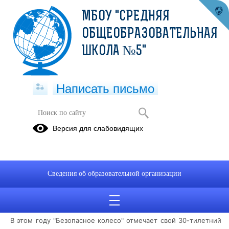
МБОУ "СРЕДНЯЯ
ОБЩЕОБРАЗОВАТЕЛЬНАЯ
ШКОЛА №5"
Написать письмо
Краевой конкурс-фестиваль
Версия для слабовидящих
"Безопасное колесо"
27.09.2022
Отряд юных инспекторов движения "Дневной Дозор" пятой
Сведения об образовательной организации
школы представляют Чернушинский городской округ на
краевом конкурсе-фестивале "Безопасное колесо".
В этом году "Безопасное колесо" отмечает свой 30-тилетний