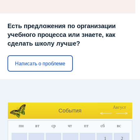
Есть предложения по организации
учебного процесса или знаете, как
сделать школу лучше?
Написать о проблеме
Август
События
пн
вт
ср
чт
пт
сб
вс
1
2