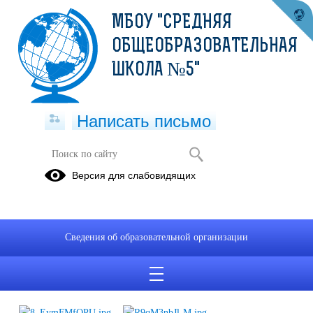
МБОУ "СРЕДНЯЯ
ОБЩЕОБРАЗОВАТЕЛЬНАЯ
ШКОЛА №5"
Написать письмо
Урок безопасности
Версия для слабовидящих
12.01.2022
На прошлой неделе обучающиеся 6б класса члены клуба
"Огнеборец" дали урок безопасности во 2е классе. Ребята
Сведения об образовательной организации
учились как нужно вызывать по телефону пожарную службу и
как действовать когда случился пожар