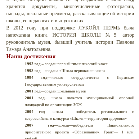
хранятся документы, многочисленные фотографии,
награды, школьные предметы, рассказывающие об истории
школы, ее педагогах и выпускника
х.
В 2012 году при поддержке ЛУКОЙЛ ПЕРМЬ была
напечатана книга ИСТОРИЯ ШКОЛЫ №5, автор
руководитель музея, бывший учитель истории Павлова
Тамара Анатольевна.
Наши достижения
1993 год –
создан первый гимназический класс
1993 год
—создана «Школа первоклассников»
1994 год
—начало сотрудничества с Пермским
Государственным университетом
2001 год
—создан школьный музей
2001 год
– школа является муниципальной опорной
площадкой по организации ЗОЖ
2004 год
– школа – победитель регионального и
всероссийского конкурса «Школа – территория здоровья»
2007 год
—школа—победитель Национального
приоритетного проекта «Образование». Грант— 1 млн.
рублей