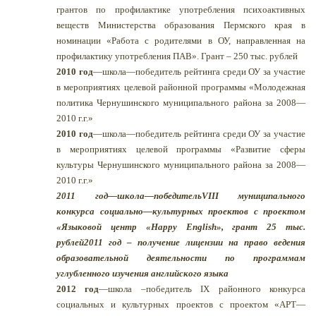
грантов по профилактике употребления психоактивных
веществ Министерства образования Пермского края в
номинации «Работа с родителями в ОУ, направленная на
профилактику употребления ПАВ». Грант – 250 тыс. рублей
2010 год
—школа—победитель рейтинга среди ОУ за участие
в мероприятиях целевой районной программы «Молодежная
политика Чернушинского муниципального района за 2008—
2010 г.г.»
2010 год
—школа—победитель рейтинга среди ОУ за участие
в мероприятиях целевой программы «Развитие сферы
культуры Чернушинского муниципального района за 2008—
2010 г.г.»
2011 год
—школа—победитель
VIII
муниципального
конкурса социально—культурных проектов с проектом
«Языковой центр «
Happy
English
», грант 25 тыс.
рублей
2011 год – получение лицензии на право ведения
образовательной деятельности по программам
углубленного изучения английского языка
2012 год
—школа –победитель IX районного конкурса
социальных и культурных проектов с проектом «АРТ—