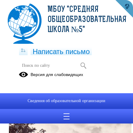
МБОУ "СРЕДНЯЯ
ОБЩЕОБРАЗОВАТЕЛЬНАЯ
ШКОЛА №5"
Написать письмо
Из истории школы
Версия для слабовидящих
01.01.2017
В 1967 году в поселке нефтяников города Чернушка была
открыта школа № 5. Школу № 5 по личному заявлению
Сведения об образовательной организации
возглавил бывший заведующий районного отдела
народного образования
Федор Ульянович
Деревянных.