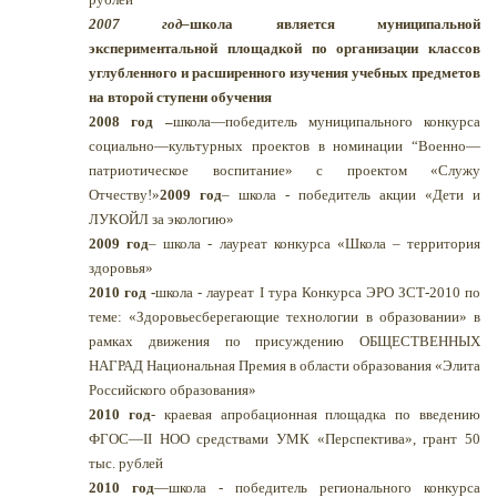
2007 год
–
школа является муниципальной
экспериментальной площадкой по организации классов
углубленного и расширенного изучения учебных предметов
на второй ступени обучения
2008 год –
школа—победитель муниципального конкурса
социально—культурных проектов в номинации “Военно—
патриотическое воспитание» с проектом «Служу
Отчеству!»
2009 год
– школа - победитель акции «Дети и
ЛУКОЙЛ за экологию»
2009 год
– школа - лауреат конкурса «Школа – территория
здоровья»
2010 год -
школа - лауреат I тура Конкурса ЭРО ЗСТ-2010 по
теме: «Здоровьесберегающие технологии в образовании» в
рамках движения по присуждению ОБЩЕСТВЕННЫХ
НАГРАД Национальная Премия в области образования «Элита
Российского образования»
2010 год
- краевая апробационная площадка по введению
ФГОС—II НОО средствами УМК «Перспектива», грант 50
тыс. рублей
2010 год
—школа - победитель регионального конкурса