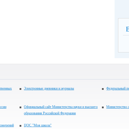
ственных
Электронные дневники и журналы
Федеральный по
ссии
Официальный сайт Министерства науки и высшего
Министерство о
образования Российской Федерации
измерений
ЦОС "Моя школа"